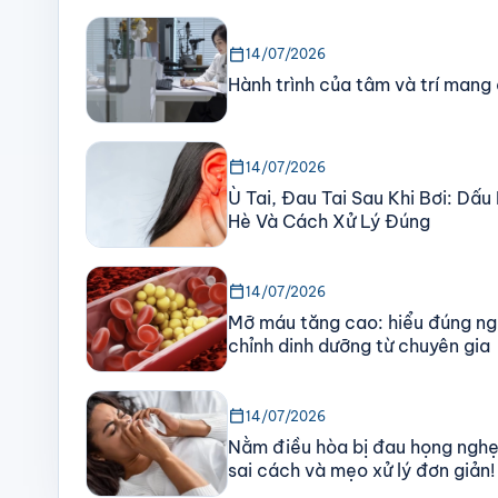
calendar_today
14/07/2026
Hành trình của tâm và trí mang
calendar_today
14/07/2026
Ù Tai, Đau Tai Sau Khi Bơi: Dấ
Hè Và Cách Xử Lý Đúng
calendar_today
14/07/2026
Mỡ máu tăng cao: hiểu đúng ng
chỉnh dinh dưỡng từ chuyên gia
calendar_today
14/07/2026
Nằm điều hòa bị đau họng nghẹ
sai cách và mẹo xử lý đơn giản!