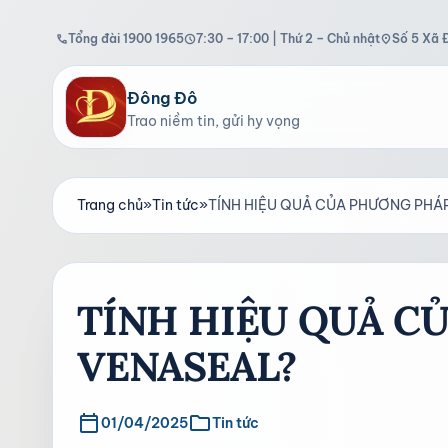
Tổng đài 1900 1965
7:30 – 17:00 | Thứ 2 – Chủ nhật
Số 5 Xã 
call
schedule
location_on
Đông Đô
Trao niềm tin, gửi hy vọng
Trang chủ
»
Tin tức
»
TÍNH HIỆU QUẢ CỦA PHƯƠNG PHÁ
TÍNH HIỆU QUẢ C
VENASEAL?
calendar_today
folder
01/04/2025
Tin tức