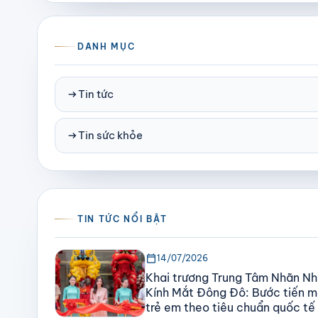
DANH MỤC
arrow_right_alt
Tin tức
arrow_right_alt
Tin sức khỏe
TIN TỨC NỔI BẬT
calendar_today
14/07/2026
Khai trương Trung Tâm Nhãn Nh
Kính Mắt Đông Đô: Bước tiến mớ
trẻ em theo tiêu chuẩn quốc tế