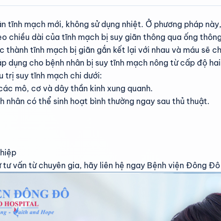
iãn tĩnh mạch mới, không sử dụng nhiệt. Ở phương pháp này
heo chiều dài của tĩnh mạch bị suy giãn thông qua ống thô
c thành tĩnh mạch bị giãn gắn kết lại với nhau và máu sẽ 
 dụng cho bệnh nhân bị suy tĩnh mạch nông từ cấp độ hai 
trị suy tĩnh mạch chi dưới:
 các mô, cơ và dây thần kinh xung quanh.
nh nhân có thể sinh hoạt bình thường ngay sau thủ thuật.
thiệp
 tư vấn từ chuyên gia, hãy liên hệ ngay Bệnh viện Đông Đ