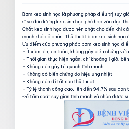
Bơm keo sinh học là phương pháp điều trị suy g
sĩ sẽ đưa lượng keo sinh học phù hợp vào dọc t
Chất keo sinh học được nén chặt cho đến khi cá
mạnh khác ở chân. Thủ thuật bơm keo sinh học áp
Ưu điểm của phương pháp bơm keo sinh học điều 
– Ít xâm lấn, an toàn, không gây biến chứng với
– Thời gian thực hiện ngắn, chỉ khoảng 1 giờ, bệ
– Không cần gây tê quanh tĩnh mạch
– Không có biến chứng do hiệu ứng nhiệt
– Không cần đi tất sau thủ thuật
– Tỷ lệ thành công cao, lên đến 94,7% sau can 
Để tầm soát suy giãn tĩnh mạch và nhận được sự