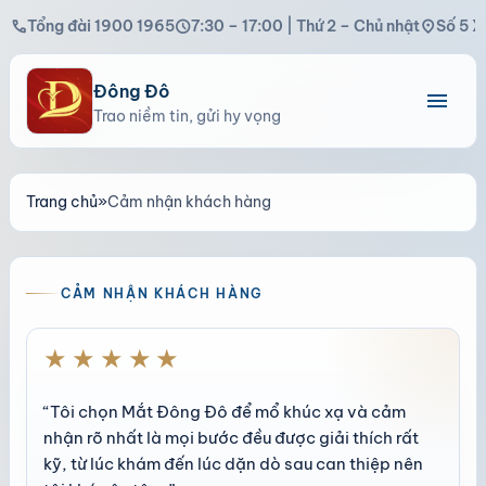
call
schedule
location_on
Tổng đài 1900 1965
7:30 – 17:00 | Thứ 2 – Chủ nhật
Số 5 X
Đông Đô
menu
Trao niềm tin, gửi hy vọng
Trang chủ
»
Cảm nhận khách hàng
CẢM NHẬN KHÁCH HÀNG
★★★★★
“Tôi chọn Mắt Đông Đô để mổ khúc xạ và cảm
nhận rõ nhất là mọi bước đều được giải thích rất
kỹ, từ lúc khám đến lúc dặn dò sau can thiệp nên