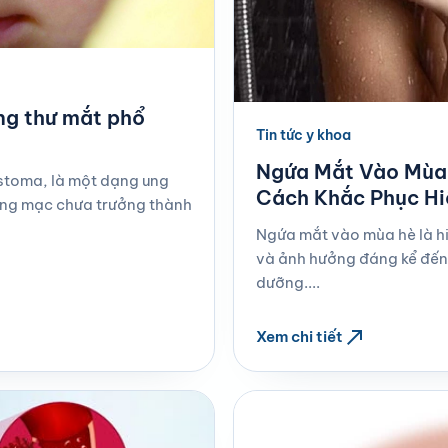
ng thư mắt phổ
Tin tức y khoa
Ngứa Mắt Vào Mùa 
astoma, là một dạng ung
Cách Khắc Phục H
võng mạc chưa trưởng thành
Ngứa mắt vào mùa hè là hi
và ảnh hưởng đáng kể đến 
dưỡng....
north_east
Xem chi tiết