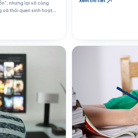
north_east
Xem chi tiết
ồn”, nhưng lại vô cùng
và thói quen sinh hoạt...