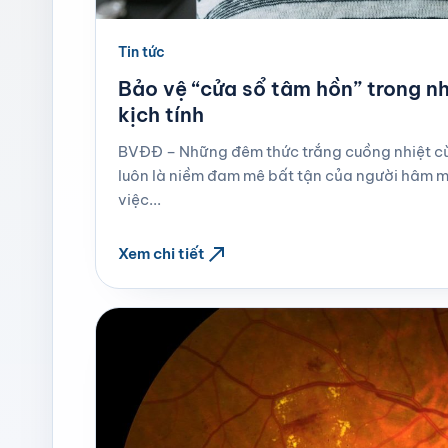
Tin tức
Bảo vệ “cửa sổ tâm hồn” trong n
kịch tính
BVĐĐ – Những đêm thức trắng cuồng nhiệt cù
luôn là niềm đam mê bất tận của người hâm mộ
việc...
north_east
Xem chi tiết