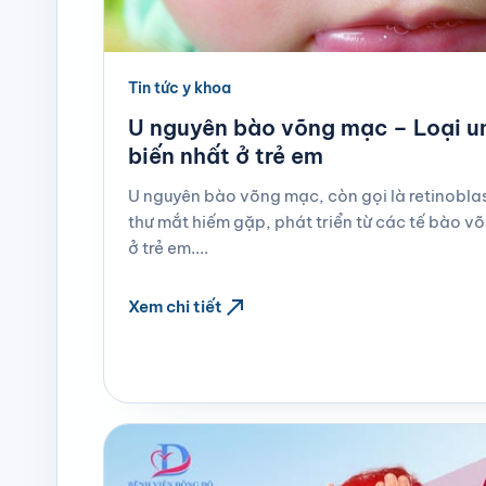
Tin tức y khoa
U nguyên bào võng mạc – Loại u
biến nhất ở trẻ em
U nguyên bào võng mạc, còn gọi là retinobl
thư mắt hiếm gặp, phát triển từ các tế bào 
ở trẻ em....
north_east
Xem chi tiết