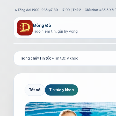
Tổng đài 1900 1965
7:30 – 17:00 | Thứ 2 – Chủ nhật
Số 5 Xã 
call
schedule
location_on
Đông Đô
Trao niềm tin, gửi hy vọng
Trang chủ
»
Tin tức
»
Tin tức y khoa
Tất cả
Tin tức y khoa