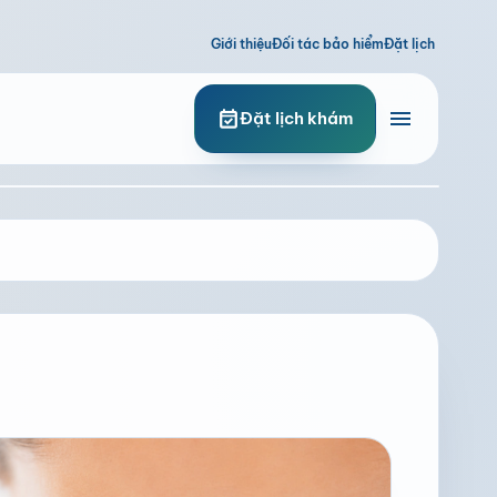
Giới thiệu
Đối tác bảo hiểm
Đặt lịch
menu
event_available
Đặt lịch khám