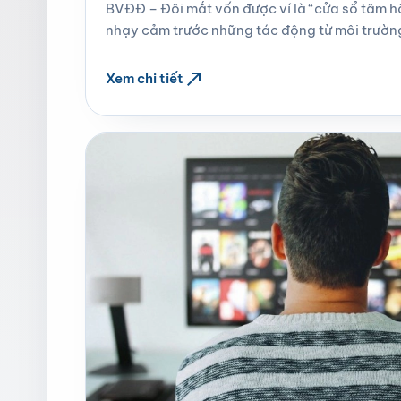
BVĐĐ – Đôi mắt vốn được ví là “cửa sổ tâm h
nhạy cảm trước những tác động từ môi trường 
north_east
Xem chi tiết