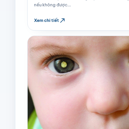
nếu không được...
north_east
Xem chi tiết