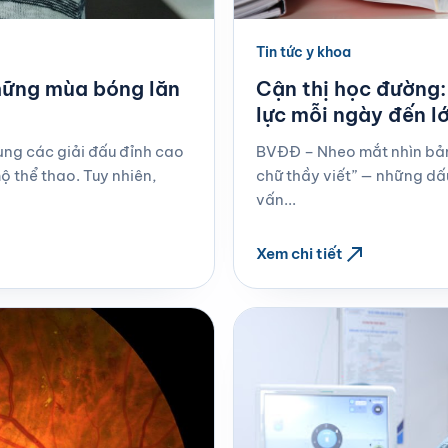
Tin tức y khoa
Cận thị học đường
hững mùa bóng lăn
lực mỗi ngày đến l
BVĐĐ – Nheo mắt nhìn bản
ng các giải đấu đỉnh cao
chữ thầy viết” — những d
 thể thao. Tuy nhiên,
vấn...
north_east
Xem chi tiết