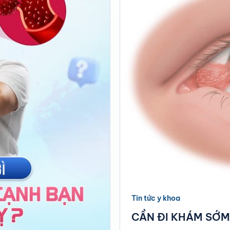
Tin tức y khoa
CẦN ĐI KHÁM SỚM