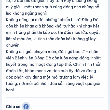
10/12 đối thủ để giành lấy tấm Huy chương Đồng
quý giá – một thành quả xứng đáng cho những nỗ
lực không ngừng nghỉ!
Không dừng lại ở đó, những “chiến binh” Đông Đô
còn khiến khán giả không khỏi tự hào khi cháy hết
mình trong phần thi kéo co, thi đấu máu lửa, quyết
liệt vì màu áo, vì tinh thần đoàn kết không gì lay
chuyển.
Không chỉ giỏi chuyên môn, đội ngũ bác sĩ – nhân
viên Bệnh viện Đông Đô còn luôn năng động, nhiệt
huyết trong mọi hoạt động tập thể. Chính tinh thần
đoàn kết, khỏe mạnh và tích cực ấy đã và đang
góp phần xây dựng một môi trường làm việc lý
tưởng, nơi mỗi cá nhân đều sẵn sàng vượt qua giới
hạn!
Chia sẻ: