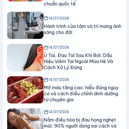
chuẩn quốc tế
calendar_today
14/07/2026
Hành trình của tâm và trí mang ánh
sáng cho đời
calendar_today
14/07/2026
Ù Tai, Đau Tai Sau Khi Bơi: Dấu
Hiệu Viêm Tai Ngoài Mùa Hè Và
Cách Xử Lý Đúng
calendar_today
14/07/2026
Mỡ máu tăng cao: hiểu đúng nguy
cơ và cách điều chỉnh dinh dưỡng
từ chuyên gia
calendar_today
14/07/2026
Nằm điều hòa bị đau họng nghẹt
mũi: 90% người dùng sai cách và