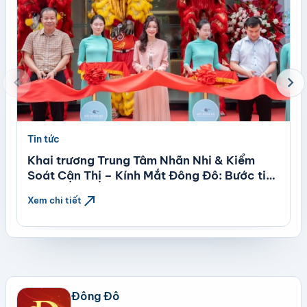
chevron_left
chevron_right
Tin tức
Khai trương Trung Tâm Nhãn Nhi & Kiểm
Soát Cận Thị – Kính Mắt Đông Đô: Bước tiến
mới trong chăm sóc thị lực trẻ em theo tiêu
north_east
Xem chi tiết
chuẩn quốc tế
Đông Đô