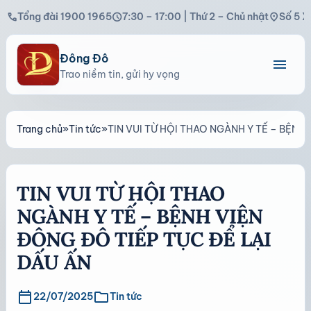
call
schedule
location_on
Tổng đài 1900 1965
7:30 – 17:00 | Thứ 2 – Chủ nhật
Số 5 X
Đông Đô
menu
Trao niềm tin, gửi hy vọng
Trang chủ
»
Tin tức
»
TIN VUI TỪ HỘI THAO NGÀNH Y TẾ – BỆNH
TIN VUI TỪ HỘI THAO
NGÀNH Y TẾ – BỆNH VIỆN
ĐÔNG ĐÔ TIẾP TỤC ĐỂ LẠI
DẤU ẤN
calendar_today
folder
22/07/2025
Tin tức