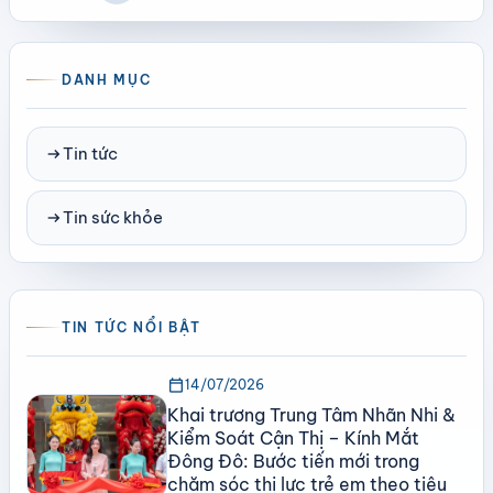
DANH MỤC
arrow_right_alt
Tin tức
arrow_right_alt
Tin sức khỏe
TIN TỨC NỔI BẬT
calendar_today
14/07/2026
Khai trương Trung Tâm Nhãn Nhi &
Kiểm Soát Cận Thị – Kính Mắt
Đông Đô: Bước tiến mới trong
chăm sóc thị lực trẻ em theo tiêu