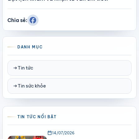
Chia sẻ:
DANH MỤC
arrow_right_alt
Tin tức
arrow_right_alt
Tin sức khỏe
TIN TỨC NỔI BẬT
calendar_today
14/07/2026