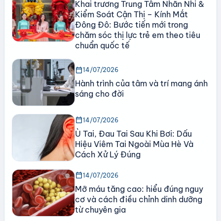
Khai trương Trung Tâm Nhãn Nhi &
Kiểm Soát Cận Thị – Kính Mắt
Đông Đô: Bước tiến mới trong
chăm sóc thị lực trẻ em theo tiêu
chuẩn quốc tế
calendar_today
14/07/2026
Hành trình của tâm và trí mang ánh
sáng cho đời
calendar_today
14/07/2026
Ù Tai, Đau Tai Sau Khi Bơi: Dấu
Hiệu Viêm Tai Ngoài Mùa Hè Và
Cách Xử Lý Đúng
calendar_today
14/07/2026
Mỡ máu tăng cao: hiểu đúng nguy
cơ và cách điều chỉnh dinh dưỡng
từ chuyên gia