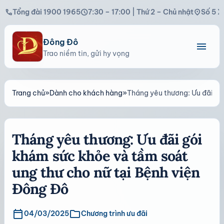
call
schedule
location_on
Tổng đài 1900 1965
7:30 – 17:00 | Thứ 2 – Chủ nhật
Số 5 X
Đông Đô
menu
Trao niềm tin, gửi hy vọng
Trang chủ
»
Dành cho khách hàng
»
Tháng yêu thương: Ưu đãi gó
Tháng yêu thương: Ưu đãi gói
khám sức khỏe và tầm soát
ung thư cho nữ tại Bệnh viện
Đông Đô
calendar_today
folder
04/03/2025
Chương trình ưu đãi