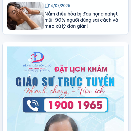
calendar_today
14/07/2026
Nằm điều hòa bị đau họng nghẹt
mũi: 90% người dùng sai cách và
mẹo xử lý đơn giản!