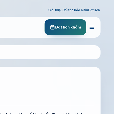
Giới thiệu
Đối tác bảo hiểm
Đặt lịch
menu
event_available
Đặt lịch khám