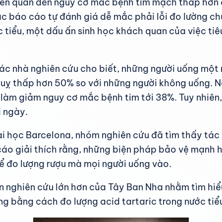
iên quan đến nguy cơ mắc bệnh tim mạch thấp hơn ở
các báo cáo tự đánh giá dễ mắc phải lỗi đo lường c
c tiểu, một dấu ấn sinh học khách quan của việc tiê
ác nhà nghiên cứu cho biết, những người uống một 
uỵ thấp hơn 50% so với những người không uống. Ng
 làm giảm nguy cơ mắc bệnh tim tới 38%. Tuy nhiên
i ngày.
ại học Barcelona, nhóm nghiên cứu đã tìm thấy tác
cáo giải thích rằng, những biện pháp bảo vệ mạnh 
ể đo lượng rượu mà mọi người uống vào.
 nghiên cứu lớn hơn của Tây Ban Nha nhằm tìm hiểu 
g bằng cách đo lượng acid tartaric trong nước tiể