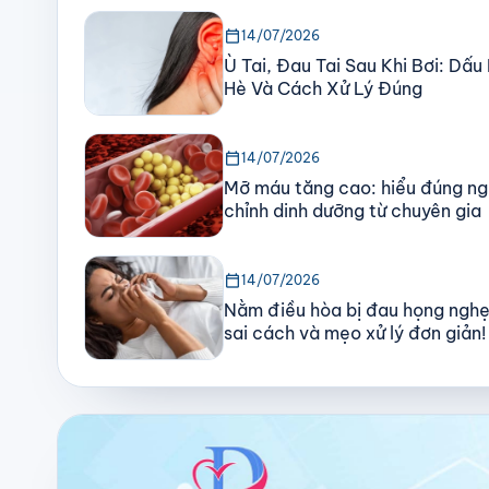
calendar_today
14/07/2026
Ù Tai, Đau Tai Sau Khi Bơi: Dấ
Hè Và Cách Xử Lý Đúng
calendar_today
14/07/2026
Mỡ máu tăng cao: hiểu đúng ng
chỉnh dinh dưỡng từ chuyên gia
calendar_today
14/07/2026
Nằm điều hòa bị đau họng nghẹ
sai cách và mẹo xử lý đơn giản!