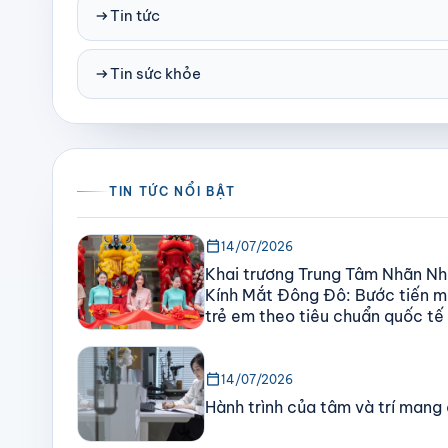
arrow_right_alt
Tin tức
arrow_right_alt
Tin sức khỏe
TIN TỨC NỔI BẬT
calendar_today
14/07/2026
Khai trương Trung Tâm Nhãn Nh
Kính Mắt Đông Đô: Bước tiến mớ
trẻ em theo tiêu chuẩn quốc tế
calendar_today
14/07/2026
Hành trình của tâm và trí mang