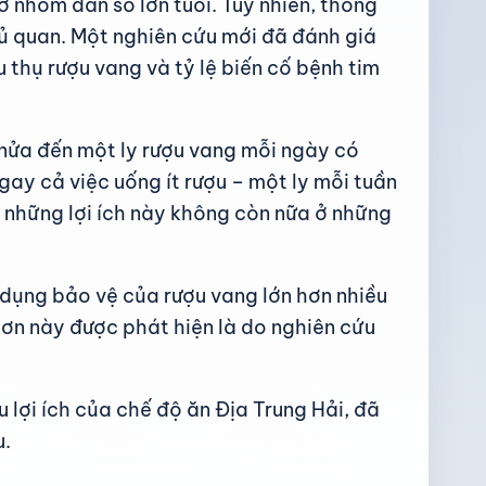
 nhóm dân số lớn tuổi. Tuy nhiên, thông
hủ quan. Một nghiên cứu mới đã đánh giá
u thụ rượu vang và tỷ lệ biến cố bệnh tim
nửa đến một ly rượu vang mỗi ngày có
ay cả việc uống ít rượu – một ly mỗi tuần
, những lợi ích này không còn nữa ở những
 dụng bảo vệ của rượu vang lớn hơn nhiều
hơn này được phát hiện là do nghiên cứu
lợi ích của chế độ ăn Địa Trung Hải, đã
u.