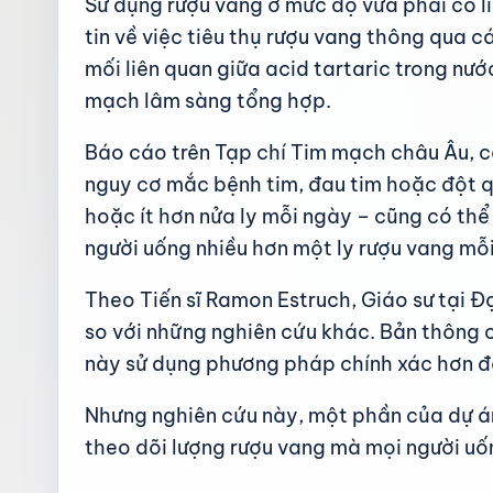
Sử dụng rượu vang ở mức độ vừa phải có l
tin về việc tiêu thụ rượu vang thông qua 
mối liên quan giữa acid tartaric trong nướ
mạch lâm sàng tổng hợp.
Báo cáo trên Tạp chí Tim mạch châu Âu, c
nguy cơ mắc bệnh tim, đau tim hoặc đột q
hoặc ít hơn nửa ly mỗi ngày – cũng có thể
người uống nhiều hơn một ly rượu vang mỗ
Theo Tiến sĩ Ramon Estruch, Giáo sư tại Đ
so với những nghiên cứu khác. Bản thông 
này sử dụng phương pháp chính xác hơn đ
Nhưng nghiên cứu này, một phần của dự án
theo dõi lượng rượu vang mà mọi người uốn