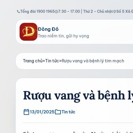
Tổng đài 1900 1965
7:30 – 17:00 | Thứ 2 – Chủ nhật
Số 5 Xã 
call
schedule
location_on
Đông Đô
Trao niềm tin, gửi hy vọng
Trang chủ
»
Tin tức
»
Rượu vang và bệnh lý tim mạch
Rượu vang và bệnh 
calendar_today
folder
13/01/2025
Tin tức