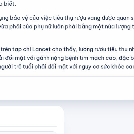
o biết.
ụng bảo vệ của việc tiêu thụ rượu vang được quan s
ụ vừa phải của phụ nữ luôn phải bằng một nửa lượng 
rên tạp chí Lancet cho thấy, lượng rượu tiêu thụ n
i đối mặt với gánh nặng bệnh tim mạch cao, đặc biệ
gười trẻ tuổi phải đối mặt với nguy cơ sức khỏe cao