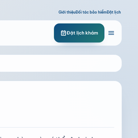
Giới thiệu
Đối tác bảo hiểm
Đặt lịch
menu
event_available
Đặt lịch khám