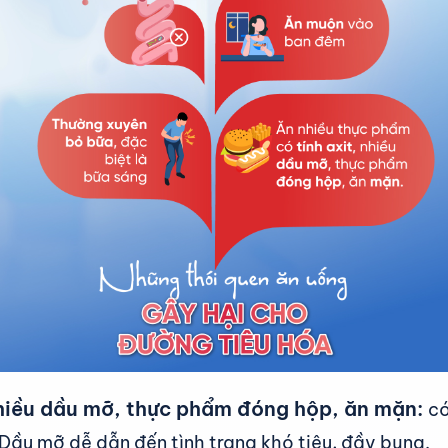
 nhiều dầu mỡ, thực phẩm đóng hộp, ăn mặn:
có
Dầu mỡ dễ dẫn đến tình trạng khó tiêu, đầy bụng.