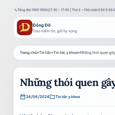
Tổng đài 1900 1965
7:30 – 17:00 | Thứ 2 – Chủ nhật
Số 5 Xã 
call
schedule
location_on
Đông Đô
Trao niềm tin, gửi hy vọng
Trang chủ
»
Tin tức
»
Tin tức y khoa
»
Những thói quen gây
Những thói quen gây
calendar_today
folder
24/06/2024
Tin tức y khoa