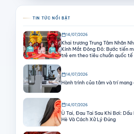
TIN TỨC NỔI BẬT
calendar_today
14/07/2026
Khai trương Trung Tâm Nhãn Nh
Kính Mắt Đông Đô: Bước tiến mớ
trẻ em theo tiêu chuẩn quốc tế
calendar_today
14/07/2026
Hành trình của tâm và trí mang
calendar_today
14/07/2026
Ù Tai, Đau Tai Sau Khi Bơi: Dấ
Hè Và Cách Xử Lý Đúng