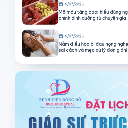
calendar_today
14/07/2026
Mỡ máu tăng cao: hiểu đúng ng
chỉnh dinh dưỡng từ chuyên gia
calendar_today
14/07/2026
Nằm điều hòa bị đau họng nghẹ
sai cách và mẹo xử lý đơn giản!