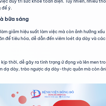
việc duy trì sức khỏe toàn diện. Tuy nhiên, nhiều t
 để ý.
là bữa sáng
làm giảm hiệu suất làm việc mà còn ảnh hưởng xấu 
ăn để tiêu hóa, dễ dẫn đến viêm loét dạ dày và các
kịp thời, dễ gây ra tình trạng ứ đọng và lên men t
êm dạ dày, trào ngược dạ dày-thực quản mà còn ảnh