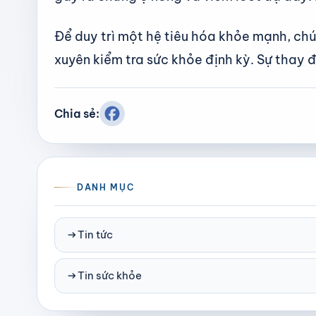
Để duy trì một hệ tiêu hóa khỏe mạnh, ch
xuyên kiểm tra sức khỏe định kỳ. Sự thay đ
Chia sẻ:
DANH MỤC
arrow_right_alt
Tin tức
arrow_right_alt
Tin sức khỏe