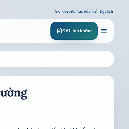
Giới thiệu
Đối tác bảo hiểm
Đặt lịch
menu
event_available
Đặt lịch khám
hường