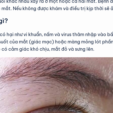
uổi khác nhau xảy ra ở một hoặc cả hai mắt. Bệnh do
 mắt. Nếu không được khám và điều trị kịp thời sẽ 
gì?
t có hại như vi khuẩn, nấm và virus thâm nhập vào
suốt của mắt (giác mạc) hoặc màng mỏng lót phần 
 có cảm giác khó chịu, mắt đỏ và sưng lên.