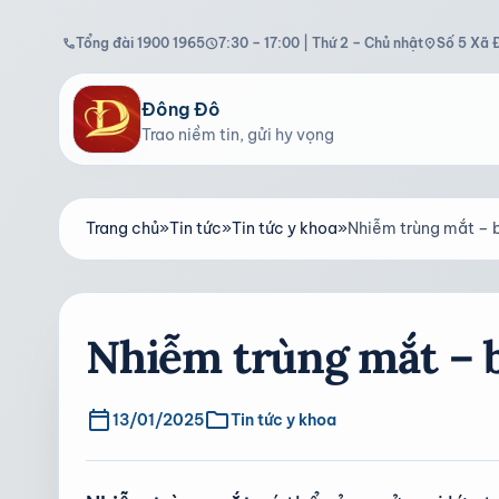
Tổng đài 1900 1965
7:30 – 17:00 | Thứ 2 – Chủ nhật
Số 5 Xã 
call
schedule
location_on
Đông Đô
Trao niềm tin, gửi hy vọng
Trang chủ
»
Tin tức
»
Tin tức y khoa
»
Nhiễm trùng mắt – 
Nhiễm trùng mắt – 
calendar_today
folder
13/01/2025
Tin tức y khoa