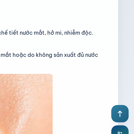
chế tiết nước mắt, hở mi, nhiễm độc.
c mắt hoặc do không sản xuất đủ nước
north