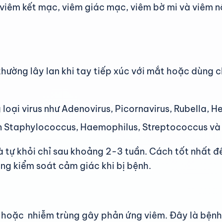
iêm kết mạc, viêm giác mạc, viêm bờ mi và viêm nội
 thường lây lan khi tay tiếp xúc với mắt hoặc dùn
oại virus như Adenovirus, Picornavirus, Rubella, H
n Staphylococcus, Haemophilus, Streptococcus và M
 tự khỏi chỉ sau khoảng 2-3 tuần. Cách tốt nhất để 
ng kiểm soát cảm giác khi bị bệnh.
 hoặc nhiễm trùng gây phản ứng viêm. Đây là bệnh r