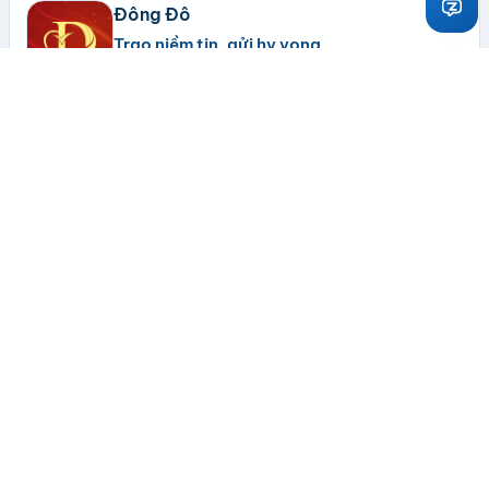
Đông Đô
Trao niềm tin, gửi hy vọng
Số 5 Xã Đàn, phường Phương Liên, Hà Nội
Liên hệ nhanh
HOTLINE
GIỜ KHÁM
1900 1965
7:30 - 17:00 mỗi ngày
MST
0104493316
Chuyên khoa
Nội dung & kết nối
Mắt Đông Đô
Trang chủ
Đông Đô IVF Center
Giới thiệu
Nội soi – Tiêu hóa
Đặt lịch khám
Da liễu – Thẩm mỹ
Tin tức