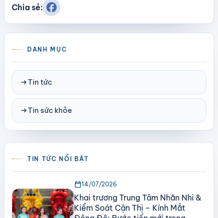
Chia sẻ:
DANH MỤC
arrow_right_alt
Tin tức
arrow_right_alt
Tin sức khỏe
TIN TỨC NỔI BẬT
calendar_today
14/07/2026
Khai trương Trung Tâm Nhãn Nhi &
Kiểm Soát Cận Thị – Kính Mắt