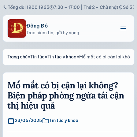
call
schedule
location_on
Tổng đài 1900 1965
7:30 – 17:00 | Thứ 2 – Chủ nhật
Số 5 X
Đông Đô
menu
Trao niềm tin, gửi hy vọng
Trang chủ
»
Tin tức
»
Tin tức y khoa
»
Mổ mắt có bị cận lại không?
Mổ mắt có bị cận lại không?
Biện pháp phòng ngừa tái cận
thị hiệu quả
calendar_today
folder
23/06/2025
Tin tức y khoa