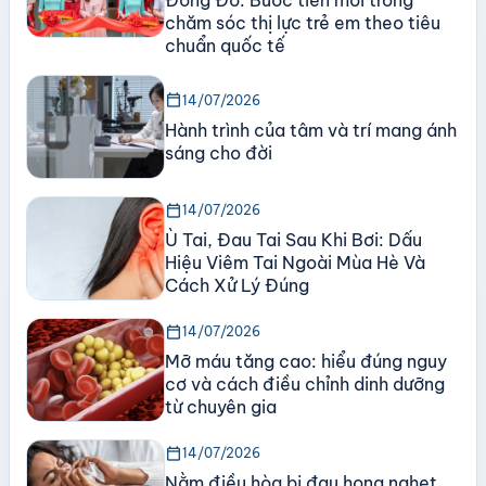
Đông Đô: Bước tiến mới trong
chăm sóc thị lực trẻ em theo tiêu
chuẩn quốc tế
calendar_today
14/07/2026
Hành trình của tâm và trí mang ánh
sáng cho đời
calendar_today
14/07/2026
Ù Tai, Đau Tai Sau Khi Bơi: Dấu
Hiệu Viêm Tai Ngoài Mùa Hè Và
Cách Xử Lý Đúng
calendar_today
14/07/2026
Mỡ máu tăng cao: hiểu đúng nguy
cơ và cách điều chỉnh dinh dưỡng
từ chuyên gia
calendar_today
14/07/2026
Nằm điều hòa bị đau họng nghẹt