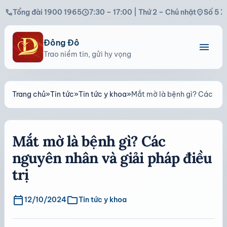
call
schedule
location_on
Tổng đài 1900 1965
7:30 – 17:00 | Thứ 2 – Chủ nhật
Số 5 X
Đông Đô
menu
Trao niềm tin, gửi hy vọng
Trang chủ
»
Tin tức
»
Tin tức y khoa
»
Mắt mờ là bệnh gì? Các nguy
Mắt mờ là bệnh gì? Các
nguyên nhân và giải pháp điều
trị
calendar_today
folder
12/10/2024
Tin tức y khoa