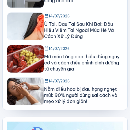
sáng cho đời
calendar_today
14/07/2026
Ù Tai, Đau Tai Sau Khi Bơi: Dấu
Hiệu Viêm Tai Ngoài Mùa Hè Và
Cách Xử Lý Đúng
calendar_today
14/07/2026
Mỡ máu tăng cao: hiểu đúng nguy
cơ và cách điều chỉnh dinh dưỡng
từ chuyên gia
calendar_today
14/07/2026
Nằm điều hòa bị đau họng nghẹt
mũi: 90% người dùng sai cách và
mẹo xử lý đơn giản!