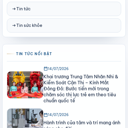
arrow_right_alt
Tin tức
arrow_right_alt
Tin sức khỏe
TIN TỨC NỔI BẬT
calendar_today
14/07/2026
Khai trương Trung Tâm Nhãn Nhi &
Kiểm Soát Cận Thị – Kính Mắt
Đông Đô: Bước tiến mới trong
chăm sóc thị lực trẻ em theo tiêu
chuẩn quốc tế
calendar_today
14/07/2026
Hành trình của tâm và trí mang ánh