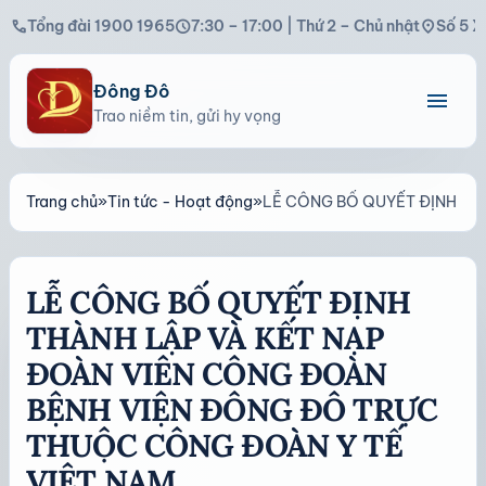
call
schedule
location_on
Tổng đài 1900 1965
7:30 – 17:00 | Thứ 2 – Chủ nhật
Số 5 X
Đông Đô
menu
Trao niềm tin, gửi hy vọng
Trang chủ
»
Tin tức - Hoạt động
»
LỄ CÔNG BỐ QUYẾT ĐỊNH TH
LỄ CÔNG BỐ QUYẾT ĐỊNH
THÀNH LẬP VÀ KẾT NẠP
ĐOÀN VIÊN CÔNG ĐOÀN
BỆNH VIỆN ĐÔNG ĐÔ TRỰC
THUỘC CÔNG ĐOÀN Y TẾ
VIỆT NAM