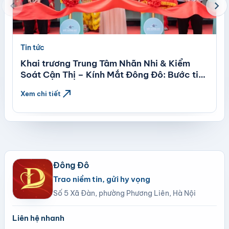
chevron_left
chevron_right
Tin tức
Khai trương Trung Tâm Nhãn Nhi & Kiểm
Soát Cận Thị – Kính Mắt Đông Đô: Bước tiến
mới trong chăm sóc thị lực trẻ em theo tiêu
north_east
Xem chi tiết
chuẩn quốc tế
Đông Đô
Trao niềm tin, gửi hy vọng
Số 5 Xã Đàn, phường Phương Liên, Hà Nội
Liên hệ nhanh