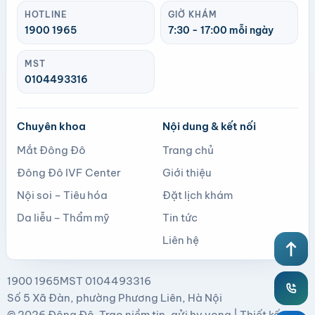
HOTLINE
GIỜ KHÁM
1900 1965
7:30 - 17:00 mỗi ngày
MST
0104493316
Chuyên khoa
Nội dung & kết nối
Mắt Đông Đô
Trang chủ
Đông Đô IVF Center
Giới thiệu
Nội soi – Tiêu hóa
Đặt lịch khám
Da liễu – Thẩm mỹ
Tin tức
Liên hệ
north
1900 1965
MST 0104493316
Số 5 Xã Đàn, phường Phương Liên, Hà Nội
© 2026
Đông Đô
. Trao niềm tin, gửi hy vọng |
Thiết kế