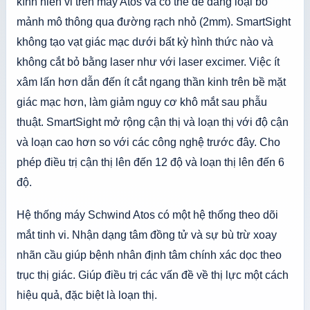
kính hiển vi trên máy Atos và có thể dễ dàng loại bỏ
mảnh mô thông qua đường rạch nhỏ (2mm). SmartSight
không tạo vạt giác mạc dưới bất kỳ hình thức nào và
không cắt bỏ bằng laser như với laser excimer. Việc ít
xâm lấn hơn dẫn đến ít cắt ngang thần kinh trên bề mặt
giác mạc hơn, làm giảm nguy cơ khô mắt sau phẫu
thuật. SmartSight mở rộng cận thị và loạn thị với độ cận
và loạn cao hơn so với các công nghệ trước đây. Cho
phép điều trị cận thị lên đến 12 độ và loạn thị lên đến 6
độ.
Hệ thống máy Schwind Atos có một hệ thống theo dõi
mắt tinh vi. Nhận dạng tâm đồng tử và sự bù trừ xoay
nhãn cầu giúp bệnh nhân định tâm chính xác dọc theo
trục thị giác. Giúp điều trị các vấn đề về thị lực một cách
hiệu quả, đặc biệt là loạn thị.