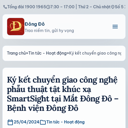
call
schedule
location_on
Tổng đài 1900 1965
7:30 – 17:00 | Thứ 2 – Chủ nhật
Số 5 X
Đông Đô
menu
Trao niềm tin, gửi hy vọng
Trang chủ
»
Tin tức - Hoạt động
»
Ký kết chuyển giao công nghệ
Ký kết chuyển giao công nghệ
phẫu thuật tật khúc xạ
SmartSight tại Mắt Đông Đô –
Bệnh viện Đông Đô
calendar_today
folder
25/04/2024
Tin tức - Hoạt động