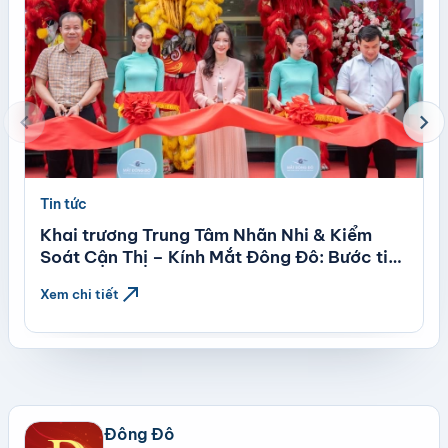
chevron_left
chevron_right
Tin tức
Khai trương Trung Tâm Nhãn Nhi & Kiểm
Soát Cận Thị – Kính Mắt Đông Đô: Bước tiến
mới trong chăm sóc thị lực trẻ em theo tiêu
north_east
Xem chi tiết
chuẩn quốc tế
Đông Đô