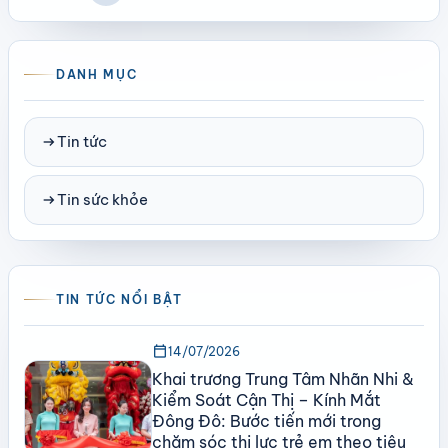
DANH MỤC
arrow_right_alt
Tin tức
arrow_right_alt
Tin sức khỏe
TIN TỨC NỔI BẬT
calendar_today
14/07/2026
Khai trương Trung Tâm Nhãn Nhi &
Kiểm Soát Cận Thị – Kính Mắt
Đông Đô: Bước tiến mới trong
chăm sóc thị lực trẻ em theo tiêu