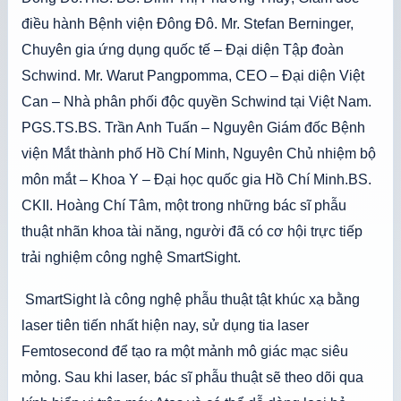
điều hành Bệnh viện Đông Đô. Mr. Stefan Berninger,
Chuyên gia ứng dụng quốc tế – Đại diện Tập đoàn
Schwind. Mr. Warut Pangpomma, CEO – Đại diện Việt
Can – Nhà phân phối độc quyền Schwind tại Việt Nam.
PGS.TS.BS. Trần Anh Tuấn – Nguyên Giám đốc Bệnh
viện Mắt thành phố Hồ Chí Minh, Nguyên Chủ nhiệm bộ
môn mắt – Khoa Y – Đại học quốc gia Hồ Chí Minh.BS.
CKII. Hoàng Chí Tâm, một trong những bác sĩ phẫu
thuật nhãn khoa tài năng, người đã có cơ hội trực tiếp
trải nghiệm công nghệ SmartSight.
SmartSight là công nghệ phẫu thuật tật khúc xạ bằng
laser tiên tiến nhất hiện nay, sử dụng tia laser
Femtosecond để tạo ra một mảnh mô giác mạc siêu
mỏng. Sau khi laser, bác sĩ phẫu thuật sẽ theo dõi qua