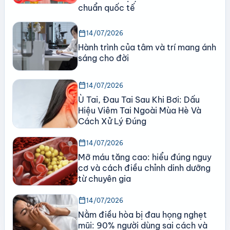
chuẩn quốc tế
calendar_today
14/07/2026
Hành trình của tâm và trí mang ánh
sáng cho đời
calendar_today
14/07/2026
Ù Tai, Đau Tai Sau Khi Bơi: Dấu
Hiệu Viêm Tai Ngoài Mùa Hè Và
Cách Xử Lý Đúng
calendar_today
14/07/2026
Mỡ máu tăng cao: hiểu đúng nguy
cơ và cách điều chỉnh dinh dưỡng
từ chuyên gia
calendar_today
14/07/2026
Nằm điều hòa bị đau họng nghẹt
mũi: 90% người dùng sai cách và