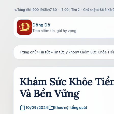
Tổng đài 1900 1965
7:30 – 17:00 | Thứ 2 – Chủ nhật
Số 5 Xã 
call
schedule
location_on
Đông Đô
Trao niềm tin, gửi hy vọng
Trang chủ
»
Tin tức
»
Tin tức y khoa
»
Khám Sức Khỏe Tiền
Khám Sức Khỏe Tiề
Và Bền Vững
calendar_today
folder
10/09/2024
Khoa nội tổng quát