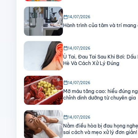
calendar_today
14/07/2026
Hành trình của tâm và trí mang
calendar_today
14/07/2026
Ù Tai, Đau Tai Sau Khi Bơi: Dấ
Hè Và Cách Xử Lý Đúng
calendar_today
14/07/2026
Mỡ máu tăng cao: hiểu đúng ng
chỉnh dinh dưỡng từ chuyên gia
calendar_today
14/07/2026
Nằm điều hòa bị đau họng nghẹ
sai cách và mẹo xử lý đơn giản!