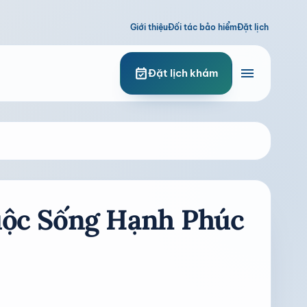
Giới thiệu
Đối tác bảo hiểm
Đặt lịch
menu
event_available
Đặt lịch khám
uộc Sống Hạnh Phúc