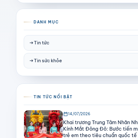
DANH MỤC
arrow_right_alt
Tin tức
arrow_right_alt
Tin sức khỏe
TIN TỨC NỔI BẬT
calendar_today
14/07/2026
Khai trương Trung Tâm Nhãn Nh
Kính Mắt Đông Đô: Bước tiến mớ
trẻ em theo tiêu chuẩn quốc tế