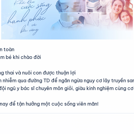
n toàn
em bé khi chào đời
ng thai và nuôi con được thuận lợi
yền nhiễm qua đường TD để ngăn ngừa nguy cơ lây truyền s
i ngũ y bác sĩ chuyên môn giỏi, giàu kinh nghiệm cùng cơ sở
 nay để tận hưởng một cuộc sống viên mãn!