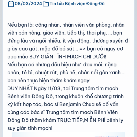
calendar_today
folder
08/03/2024
Tin tức Bệnh viện Đông Đô
Nếu bạn là: công nhân, nhân viên văn phòng, nhân
viên bán hàng, giáo viên, tiếp thị, thai phụ, … bạn
đứng lâu và ngồi nhiều, ít vận động, thường xuyên đi
giày cao gót, mặc đồ bó sát… => bạn có nguy cơ
cao mắc SUY GIÃN TĨNH MẠCH CHI DƯỚI!
Nếu bạn có những dấu hiệu như: đau mỏi, nặng
chân, tê bì, chuột rút, phù nề, chân nổi gân xanh….
bạn nên thực hiện thăm khám ngay!
DUY NHẤT Ngày 11/03, tại Trung tâm tim mạch
Bệnh viện Đông Đô, trong khuôn khổ chương trình
ký kết hợp tác, bác sĩ Benjamin Chua sẽ cố vấn
cùng các bác sĩ Trung tâm tim mạch Bệnh Viện
Đông Đô thăm khám TRỰC TIẾP,MIỄN PHÍ bệnh lý
suy giãn tĩnh mạch!