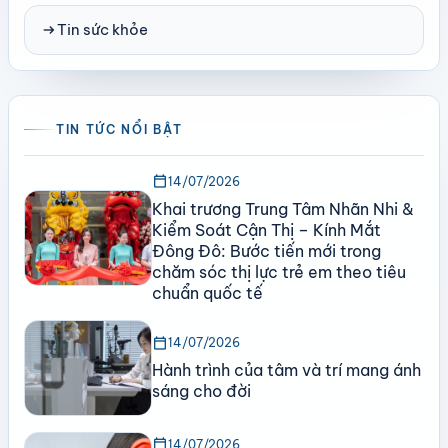
arrow_right_alt
Tin sức khỏe
TIN TỨC NỔI BẬT
calendar_today
14/07/2026
Khai trương Trung Tâm Nhãn Nhi &
Kiểm Soát Cận Thị – Kính Mắt
Đông Đô: Bước tiến mới trong
chăm sóc thị lực trẻ em theo tiêu
chuẩn quốc tế
calendar_today
14/07/2026
Hành trình của tâm và trí mang ánh
sáng cho đời
calendar_today
14/07/2026