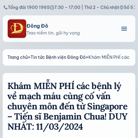
call
schedule
location_on
Tổng đài 1900 1965
7:30 – 17:00 | Thứ 2 – Chủ nhật
Số 5 X
Đông Đô
menu
Trao niềm tin, gửi hy vọng
Trang chủ
»
Tin tức Bệnh viện Đông Đô
»
Khám MIỄN PHÍ các bệnh
Khám MIỄN PHÍ các bệnh lý
về mạch máu cùng cố vấn
chuyên môn đến từ Singapore
– Tiến sĩ Benjamin Chua! DUY
NHẤT: 11/03/2024