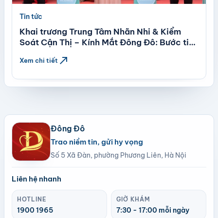
Tin tức
Khai trương Trung Tâm Nhãn Nhi & Kiểm
Soát Cận Thị – Kính Mắt Đông Đô: Bước tiến
mới trong chăm sóc thị lực trẻ em theo tiêu
north_east
Xem chi tiết
chuẩn quốc tế
Đông Đô
Trao niềm tin, gửi hy vọng
Số 5 Xã Đàn, phường Phương Liên, Hà Nội
Liên hệ nhanh
HOTLINE
GIỜ KHÁM
1900 1965
7:30 - 17:00 mỗi ngày