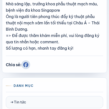
Nhà sáng lập, trưởng khoa phẫu thuật mạch máu,
bệnh viện đa khoa Singapore
Ông là người tiên phong thúc đẩy kỹ thuật phẫu
thuật nội mạch xâm lấn tối thiểu tại Châu Á – Thái
Bình Dương.
=> Để được thăm khám miễn phí, vui lòng đăng ký
qua tin nhắn hoặc comment.
Số lượng có hạn, nhanh tay đăng ký!
Chia sẻ:
DANH MỤC
arrow_right_alt
Tin tức