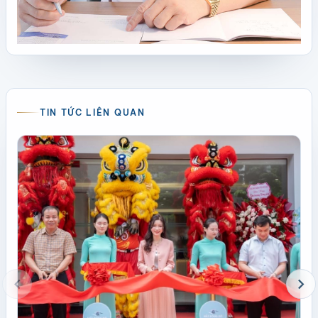
TIN TỨC LIÊN QUAN
chevron_left
chevron_right