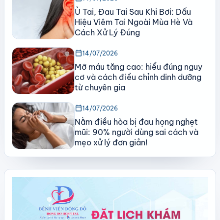
Ù Tai, Đau Tai Sau Khi Bơi: Dấu
Hiệu Viêm Tai Ngoài Mùa Hè Và
Cách Xử Lý Đúng
calendar_today
14/07/2026
Mỡ máu tăng cao: hiểu đúng nguy
cơ và cách điều chỉnh dinh dưỡng
từ chuyên gia
calendar_today
14/07/2026
Nằm điều hòa bị đau họng nghẹt
mũi: 90% người dùng sai cách và
mẹo xử lý đơn giản!