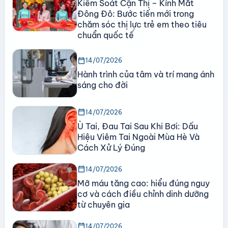
Kiểm Soát Cận Thị – Kính Mắt
Đông Đô: Bước tiến mới trong
chăm sóc thị lực trẻ em theo tiêu
chuẩn quốc tế
calendar_today
14/07/2026
Hành trình của tâm và trí mang ánh
sáng cho đời
calendar_today
14/07/2026
Ù Tai, Đau Tai Sau Khi Bơi: Dấu
Hiệu Viêm Tai Ngoài Mùa Hè Và
Cách Xử Lý Đúng
calendar_today
14/07/2026
Mỡ máu tăng cao: hiểu đúng nguy
cơ và cách điều chỉnh dinh dưỡng
từ chuyên gia
calendar_today
14/07/2026