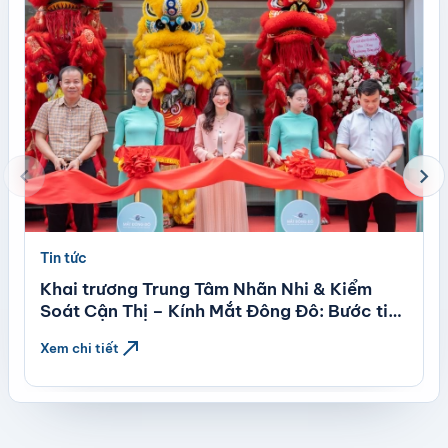
chevron_left
chevron_right
Tin tức
Khai trương Trung Tâm Nhãn Nhi & Kiểm
Soát Cận Thị – Kính Mắt Đông Đô: Bước tiến
mới trong chăm sóc thị lực trẻ em theo tiêu
north_east
Xem chi tiết
chuẩn quốc tế