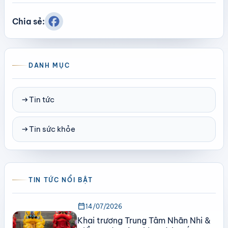
Chia sẻ:
DANH MỤC
arrow_right_alt
Tin tức
arrow_right_alt
Tin sức khỏe
TIN TỨC NỔI BẬT
calendar_today
14/07/2026
Khai trương Trung Tâm Nhãn Nhi &