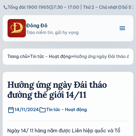
call
schedule
location_on
Tổng đài 1900 1965
7:30 – 17:00 | Thứ 2 – Chủ nhật
Số 5 X
Đông Đô
menu
Trao niềm tin, gửi hy vọng
Trang chủ
»
Tin tức - Hoạt động
»
Hưởng ứng ngày Đái tháo đường
Hưởng ứng ngày Đái tháo
đường thế giới 14/11
calendar_today
folder
14/11/2024
Tin tức - Hoạt động
Ngày 14/ 11 hàng năm được Liên hiệp quốc và Tổ