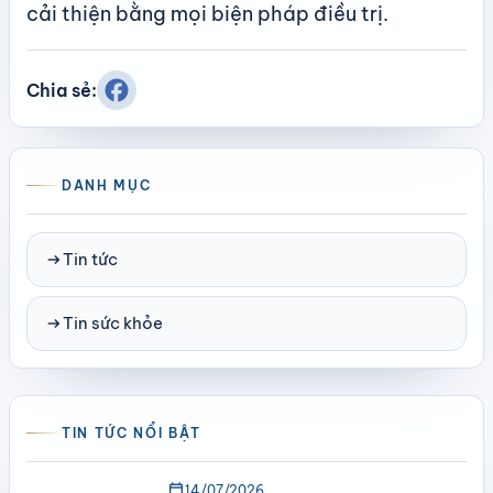
cải thiện bằng mọi biện pháp điều trị.
Chia sẻ:
DANH MỤC
arrow_right_alt
Tin tức
arrow_right_alt
Tin sức khỏe
TIN TỨC NỔI BẬT
calendar_today
14/07/2026