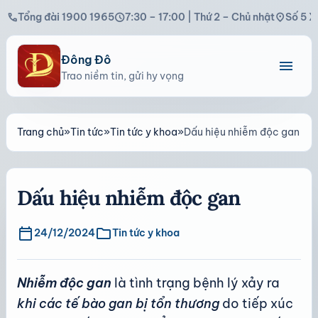
call
schedule
location_on
Tổng đài 1900 1965
7:30 – 17:00 | Thứ 2 – Chủ nhật
Số 5 X
Đông Đô
menu
Trao niềm tin, gửi hy vọng
Trang chủ
»
Tin tức
»
Tin tức y khoa
»
Dấu hiệu nhiễm độc gan
Dấu hiệu nhiễm độc gan
calendar_today
folder
24/12/2024
Tin tức y khoa
Nhiễm độc gan
là tình trạng bệnh lý xảy ra
khi các tế bào gan bị tổn thương
do tiếp xúc