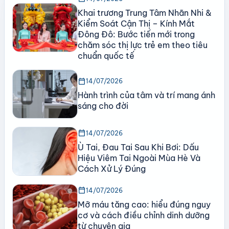
Khai trương Trung Tâm Nhãn Nhi &
Kiểm Soát Cận Thị – Kính Mắt
Đông Đô: Bước tiến mới trong
chăm sóc thị lực trẻ em theo tiêu
chuẩn quốc tế
calendar_today
14/07/2026
Hành trình của tâm và trí mang ánh
sáng cho đời
calendar_today
14/07/2026
Ù Tai, Đau Tai Sau Khi Bơi: Dấu
Hiệu Viêm Tai Ngoài Mùa Hè Và
Cách Xử Lý Đúng
calendar_today
14/07/2026
Mỡ máu tăng cao: hiểu đúng nguy
cơ và cách điều chỉnh dinh dưỡng
từ chuyên gia