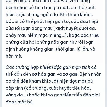
da, và nước tiểu sẫm màu. Đối với những
bệnh nhân có tình trạng ứ mật, có thể xuất
hiện triệu chứng ngứa da. Khi thăm khám,
bác sĩ có thể phát hiện gan to, các dấu hiệu
của rối loạn đông máu (xuất huyết dưới da,
chảy máu niêm mạc miệng…), hoặc các triệu
chứng của hội chứng não gan như rối loạn
định hướng không gian, thời gian, lú lẫn, và
hôn mê.
Các trường hợp
nhiễm độc gan mạn tính
có
thể dẫn đến
xơ hóa gan
và
xơ gan
. Bệnh nhân
có thể đến khám khi xuất hiện đợt mất bù
cấp tính (cổ trướng, xuất huyết tiêu hóa,
vàng da…) hoặc khi xơ gan tiến triển đến giai
đoạn mất bù.