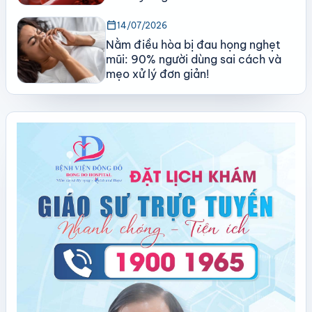
calendar_today
14/07/2026
Nằm điều hòa bị đau họng nghẹt
mũi: 90% người dùng sai cách và
mẹo xử lý đơn giản!