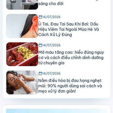
sáng cho đời
calendar_today
14/07/2026
Ù Tai, Đau Tai Sau Khi Bơi: Dấu
Hiệu Viêm Tai Ngoài Mùa Hè Và
Cách Xử Lý Đúng
calendar_today
14/07/2026
Mỡ máu tăng cao: hiểu đúng nguy
cơ và cách điều chỉnh dinh dưỡng
từ chuyên gia
calendar_today
14/07/2026
Nằm điều hòa bị đau họng nghẹt
mũi: 90% người dùng sai cách và
mẹo xử lý đơn giản!