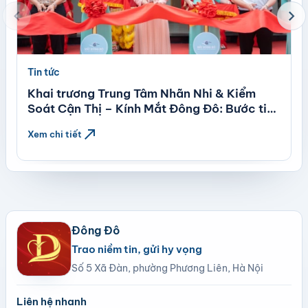
chevron_left
chevron_right
Tin tức
Khai trương Trung Tâm Nhãn Nhi & Kiểm
Soát Cận Thị – Kính Mắt Đông Đô: Bước tiến
mới trong chăm sóc thị lực trẻ em theo tiêu
north_east
Xem chi tiết
chuẩn quốc tế
Đông Đô
Trao niềm tin, gửi hy vọng
Số 5 Xã Đàn, phường Phương Liên, Hà Nội
Liên hệ nhanh