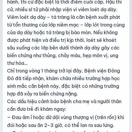
hành, thi cử đặc biệt là thời điểm cuối cấp. Hậu thi
cử, nhiều sĩ tử phải nhập viện vì viêm loét dạ dày.
Viêm loét dạ dày – tá tràng là căn bệnh xuất phát
từ tổn thương của lớp niêm mạc – lớp lót trong cùng
của dạ dày hoặc tá tràng bị bào mòn. Nếu không
được phát hiện và điều trị kịp thời, loét sẽ khoét
sâu xuống các lớp bên dưới thành dạ dày gây các
biến chứng như thủng, chảy máu, hẹp môn vị, ung
thư hóa…
Chỉ trong vòng 1 tháng trở lại đây, Bệnh viện Đông
Đô đã tiếp nhận, khám chữa nhiều trường hợp học
sinh mắc căn bệnh này, đặc biệt có những trường
hợp đã xảy ra biến chứng nặng.
Các dấu hiệu cảnh báo bệnh cha mẹ và người thân
cần đưa trẻ đi khám ngay:
–
Đau âm ỉ hoặc dữ dội vùng thượng vị (trên rốn) khi
đói hoặc sau ăn 2–3 giờ, có thể lan ra sau lưng.