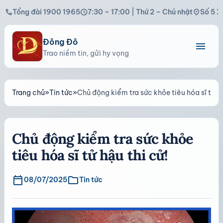
call
schedule
location_on
Tổng đài 1900 1965
7:30 – 17:00 | Thứ 2 – Chủ nhật
Số 5 X
Đông Đô
menu
Trao niềm tin, gửi hy vọng
Trang chủ
»
Tin tức
»
Chủ động kiểm tra sức khỏe tiêu hóa sĩ tử hậ
Chủ động kiểm tra sức khỏe
tiêu hóa sĩ tử hậu thi cử!
calendar_today
folder
08/07/2025
Tin tức