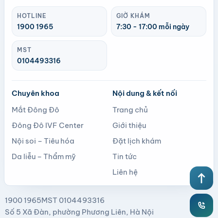
HOTLINE
GIỜ KHÁM
1900 1965
7:30 - 17:00 mỗi ngày
MST
0104493316
Chuyên khoa
Nội dung & kết nối
Mắt Đông Đô
Trang chủ
Đông Đô IVF Center
Giới thiệu
Nội soi – Tiêu hóa
Đặt lịch khám
Da liễu – Thẩm mỹ
Tin tức
Liên hệ
north
1900 1965
MST 0104493316
Số 5 Xã Đàn, phường Phương Liên, Hà Nội