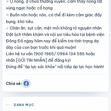
–
Ợ nóng, ợ chua thường xuyên, cảm thấy nóng rát
vùng ngực hoặc cổ họng
–
Buồn nôn hoặc nôn, có thể đi kèm cảm giác đầy
bụng, khó tiêu.
– Chán ăn, sụt cân, mệt mỏi không rõ nguyên nhân
Đặt lịch thăm khám và nội soi tiêu hóa tại bệnh viện
Đông Đô ngay hôm nay để kiểm tra tình trạng dạ
dày của con bạn trước khi quá muộn!
Liên hệ tư vấn 1900 1965/ 0964 134 585 hoặc
nhấn [GỬI TIN NHẮN] để đăng ký!
Đừng để “áp lực sức khỏe” nối tiếp áp lực học hành!
Chia sẻ:
DANH MỤC