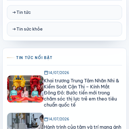
arrow_right_alt
Tin tức
arrow_right_alt
Tin sức khỏe
TIN TỨC NỔI BẬT
calendar_today
14/07/2026
Khai trương Trung Tâm Nhãn Nhi &
Kiểm Soát Cận Thị – Kính Mắt
Đông Đô: Bước tiến mới trong
chăm sóc thị lực trẻ em theo tiêu
chuẩn quốc tế
calendar_today
14/07/2026
Hành trình của tâm và trí mang ánh