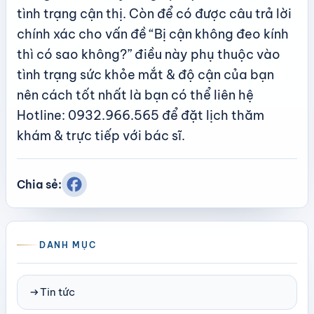
tình trạng cận thị. Còn để có được câu trả lời
chính xác cho vấn đề “Bị cận không đeo kính
thì có sao không?” điều này phụ thuộc vào
tình trạng sức khỏe mắt & độ cận của bạn
nên cách tốt nhất là bạn có thể liên hệ
Hotline: 0932.966.565 để đặt lịch thăm
khám & trực tiếp với bác sĩ.
Chia sẻ:
DANH MỤC
arrow_right_alt
Tin tức