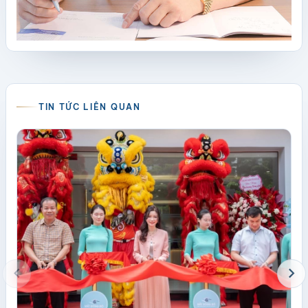
TIN TỨC LIÊN QUAN
chevron_left
chevron_right