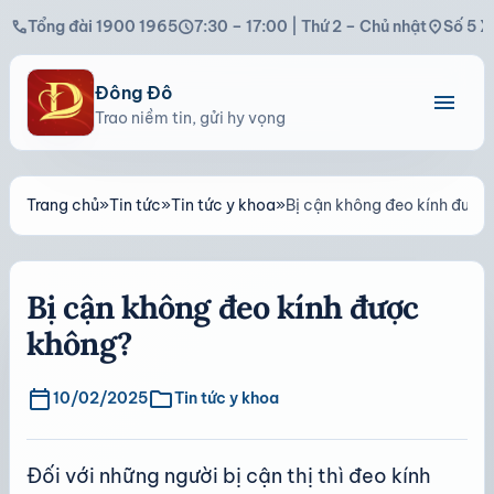
call
schedule
location_on
Tổng đài 1900 1965
7:30 – 17:00 | Thứ 2 – Chủ nhật
Số 5 X
Đông Đô
menu
Trao niềm tin, gửi hy vọng
Trang chủ
»
Tin tức
»
Tin tức y khoa
»
Bị cận không đeo kính được
Bị cận không đeo kính được
không?
calendar_today
folder
10/02/2025
Tin tức y khoa
Đối với những người bị cận thị thì đeo kính