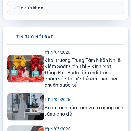
arrow_right_alt
Tin sức khỏe
TIN TỨC NỔI BẬT
calendar_today
14/07/2026
Khai trương Trung Tâm Nhãn Nhi &
Kiểm Soát Cận Thị – Kính Mắt
Đông Đô: Bước tiến mới trong
chăm sóc thị lực trẻ em theo tiêu
chuẩn quốc tế
calendar_today
14/07/2026
Hành trình của tâm và trí mang ánh
sáng cho đời
calendar_today
14/07/2026