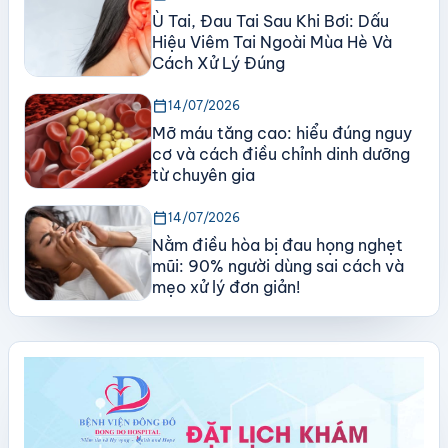
Ù Tai, Đau Tai Sau Khi Bơi: Dấu
Hiệu Viêm Tai Ngoài Mùa Hè Và
Cách Xử Lý Đúng
calendar_today
14/07/2026
Mỡ máu tăng cao: hiểu đúng nguy
cơ và cách điều chỉnh dinh dưỡng
từ chuyên gia
calendar_today
14/07/2026
Nằm điều hòa bị đau họng nghẹt
mũi: 90% người dùng sai cách và
mẹo xử lý đơn giản!