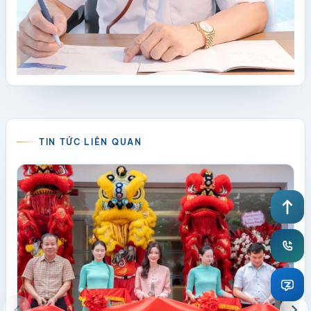
TIN TỨC LIÊN QUAN
north
chevron_left
chevron_right