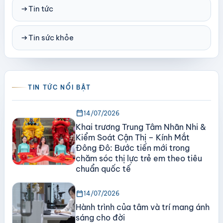
arrow_right_alt
Tin tức
arrow_right_alt
Tin sức khỏe
TIN TỨC NỔI BẬT
calendar_today
14/07/2026
Khai trương Trung Tâm Nhãn Nhi &
Kiểm Soát Cận Thị – Kính Mắt
Đông Đô: Bước tiến mới trong
chăm sóc thị lực trẻ em theo tiêu
chuẩn quốc tế
calendar_today
14/07/2026
Hành trình của tâm và trí mang ánh
sáng cho đời