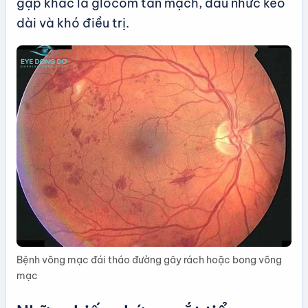
gặp khác là glôcôm tân mạch, đau nhức kéo
dài và khó điều trị.
Bệnh võng mạc đái tháo đường gây rách hoặc bong võng
mạc