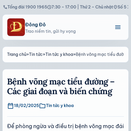
call
schedule
location_on
Tổng đài 1900 1965
7:30 – 17:00 | Thứ 2 – Chủ nhật
Số 5 X
Đông Đô
menu
Trao niềm tin, gửi hy vọng
Trang chủ
»
Tin tức
»
Tin tức y khoa
»
Bệnh võng mạc tiểu đường –
Bệnh võng mạc tiểu đường –
Các giai đoạn và biến chứng
calendar_today
folder
18/02/2025
Tin tức y khoa
Để phòng ngừa và điều trị bệnh võng mạc đái