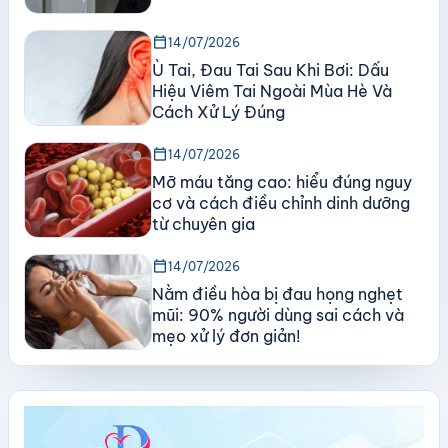
calendar_today
14/07/2026
Ù Tai, Đau Tai Sau Khi Bơi: Dấu
Hiệu Viêm Tai Ngoài Mùa Hè Và
Cách Xử Lý Đúng
calendar_today
14/07/2026
Mỡ máu tăng cao: hiểu đúng nguy
cơ và cách điều chỉnh dinh dưỡng
từ chuyên gia
calendar_today
14/07/2026
Nằm điều hòa bị đau họng nghẹt
mũi: 90% người dùng sai cách và
mẹo xử lý đơn giản!