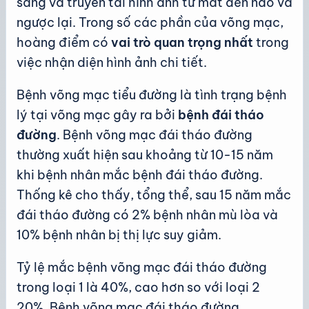
sáng và truyền tải hình ảnh từ mắt đến não và
ngược lại. Trong số các phần của võng mạc,
hoàng điểm có
vai trò quan trọng nhất
trong
việc nhận diện hình ảnh chi tiết.
Bệnh võng mạc tiểu đường là tình trạng bệnh
lý tại võng mạc gây ra bởi
bệnh đái tháo
đường
. Bệnh võng mạc đái tháo đường
thường xuất hiện sau khoảng từ 10-15 năm
khi bệnh nhân mắc bệnh đái tháo đường.
Thống kê cho thấy, tổng thể, sau 15 năm mắc
đái tháo đường có 2% bệnh nhân mù lòa và
10% bệnh nhân bị thị lực suy giảm.
Tỷ lệ mắc bệnh võng mạc đái tháo đường
trong loại 1 là 40%, cao hơn so với loại 2
20%. Bệnh võng mạc đái tháo đường