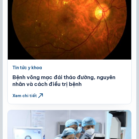
Tin tức y khoa
Bệnh võng mạc đái tháo đường, nguyên
nhân và cách điều trị bệnh
north_east
Xem chi tiết