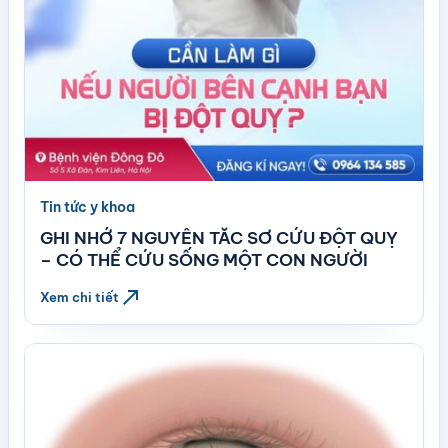
Tin tức y khoa
GHI NHỚ 7 NGUYÊN TẮC SƠ CỨU ĐỘT QUỴ
– CÓ THỂ CỨU SỐNG MỘT CON NGƯỜI
north_east
Xem chi tiết