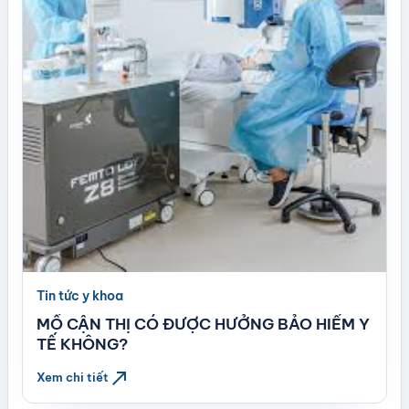
Tin tức y khoa
MỔ CẬN THỊ CÓ ĐƯỢC HƯỞNG BẢO HIỂM Y
TẾ KHÔNG?
north_east
Xem chi tiết