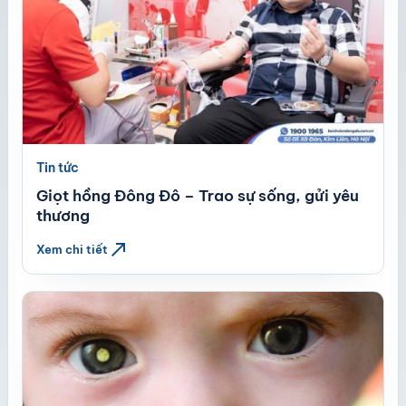
Tin tức
Giọt hồng Đông Đô – Trao sự sống, gửi yêu
thương
north_east
Xem chi tiết