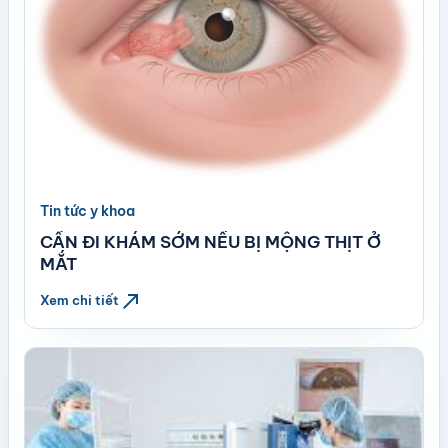
Tin tức y khoa
CẦN ĐI KHÁM SỚM NẾU BỊ MỘNG THỊT Ở
MẮT
north_east
Xem chi tiết