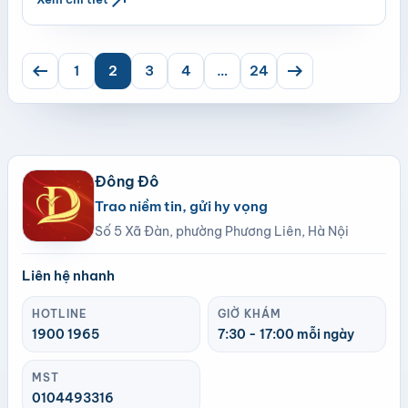
arrow_left_alt
arrow_right_alt
1
2
3
4
…
24
Đông Đô
Trao niềm tin, gửi hy vọng
Số 5 Xã Đàn, phường Phương Liên, Hà Nội
Liên hệ nhanh
HOTLINE
GIỜ KHÁM
1900 1965
7:30 - 17:00 mỗi ngày
MST
0104493316