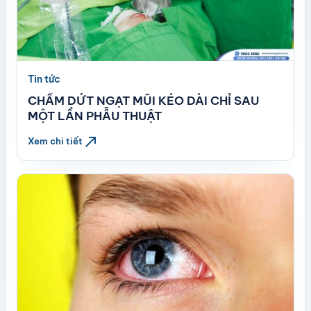
Tin tức
CHẤM DỨT NGẠT MŨI KÉO DÀI CHỈ SAU
MỘT LẦN PHẪU THUẬT
north_east
Xem chi tiết