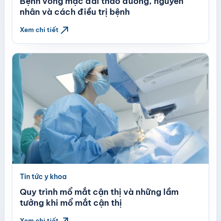
Bệnh võng mạc đái tháo đường, nguyên
nhân và cách điều trị bệnh
north_east
Xem chi tiết
Tin tức y khoa
Quy trình mổ mắt cận thị và những lầm
tưởng khi mổ mắt cận thị
north_east
Xem chi tiết