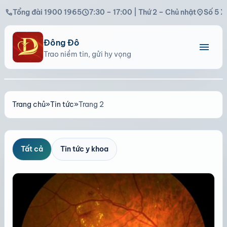
call
schedule
location_on
Tổng đài 1900 1965
7:30 – 17:00 | Thứ 2 – Chủ nhật
Số 5 X
Đông Đô
menu
Trao niềm tin, gửi hy vọng
Trang chủ
»
Tin tức
»
Trang 2
Tất cả
Tin tức y khoa