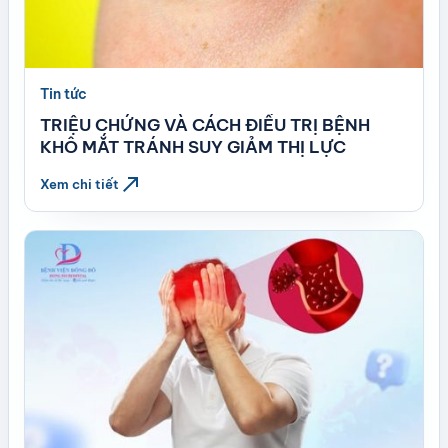
Tin tức
TRIỆU CHỨNG VÀ CÁCH ĐIỀU TRỊ BỆNH
KHÔ MẮT TRÁNH SUY GIẢM THỊ LỰC
north_east
Xem chi tiết