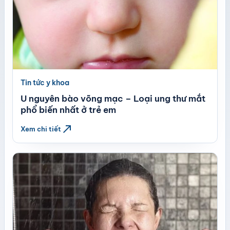
Tin tức y khoa
U nguyên bào võng mạc – Loại ung thư mắt
phổ biến nhất ở trẻ em
north_east
Xem chi tiết