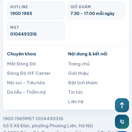
HOTLINE
GIỜ KHÁM
1900 1965
7:30 - 17:00 mỗi ngày
MST
0104493316
Chuyên khoa
Nội dung & kết nối
Mắt Đông Đô
Trang chủ
Đông Đô IVF Center
Giới thiệu
Nội soi – Tiêu hóa
Đặt lịch khám
Da liễu – Thẩm mỹ
Tin tức
Liên hệ
north
1900 1965
MST 0104493316
Số 5 Xã Đàn, phường Phương Liên, Hà Nội