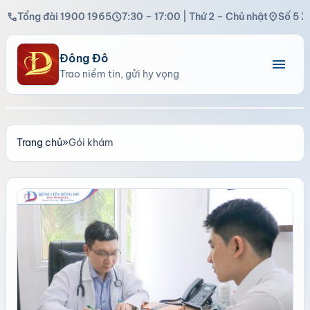
call
schedule
location_on
Tổng đài 1900 1965
7:30 – 17:00 | Thứ 2 – Chủ nhật
Số 5 X
Đông Đô
menu
Trao niềm tin, gửi hy vọng
Trang chủ
»
Gói khám