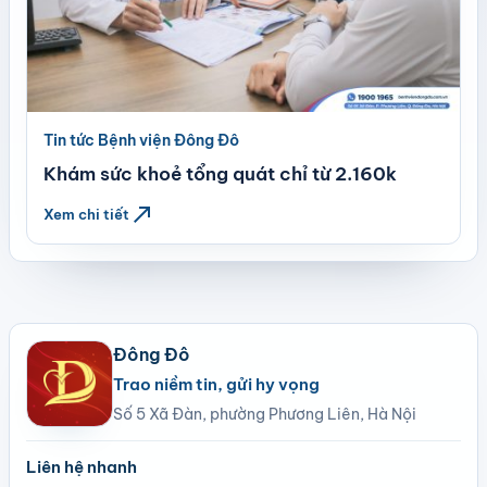
Tin tức Bệnh viện Đông Đô
Khám sức khoẻ tổng quát chỉ từ 2.160k
north_east
Xem chi tiết
Đông Đô
Trao niềm tin, gửi hy vọng
Số 5 Xã Đàn, phường Phương Liên, Hà Nội
Liên hệ nhanh